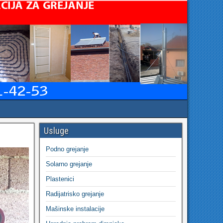
Usluge
Podno grejanje
Solarno grejanje
Plastenici
Radijatrisko grejanje
Mašinske instalacije